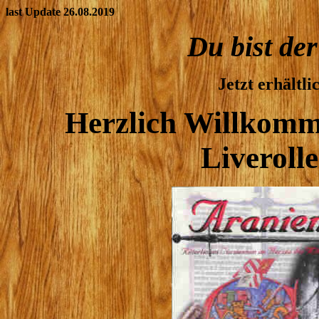
last Update 26.08.2019
Du bist de
Jetzt erhältli
Herzlich Willkomm
Liverolle